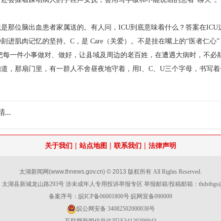
位脑出血患者家属送的。有人问，ICU到底意味着什么？答案在ICU这三个
进肌肉记忆的坚持。C，是 Care（关爱）。不是挂在嘴上的“医者仁心
一日把每一件小事做对、做好，让县域及周边的老百姓，在遭遇大病时，不
道，那扇门里，有一群人不舍昼夜地守着，用I、C、U三个字母，书写着
..
|
|
|
关于我们
站点地图
联系我们
法律声明
太湖新闻网
(www.thnews.gov.cn) © 2013
版权所有 All Rights Reserved.
太湖县新城龙山路293号 涉未成年人专用投诉举报专区 举报邮箱/投稿邮箱：
thdstbg
备案序号：皖ICP备06001800号 皖网宣备090009
皖公网安备 34082502000038号