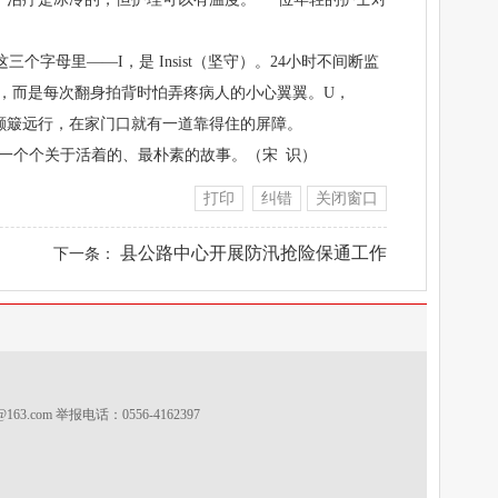
字母里——I，是 Insist（坚守）。24小时不间断监
”，而是每次翻身拍背时怕弄疼病人的小心翼翼。U，
必颠簸远行，在家门口就有一道靠得住的屏障。
一个个关于活着的、最朴素的故事。（宋 识）
打印
纠错
关闭窗口
县公路中心开展防汛抢险保通工作
下一条：
s@163.com
举报电话：0556-4162397