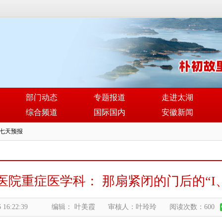
部门动态
专题报道
走进太湖
综合频道
国际国内
安徽新闻
医院重症医学科： 那扇紧闭的门后的“I、
 16:22:39
编辑： 叶美霞
审核人：叶玲玲
阅读次数：600