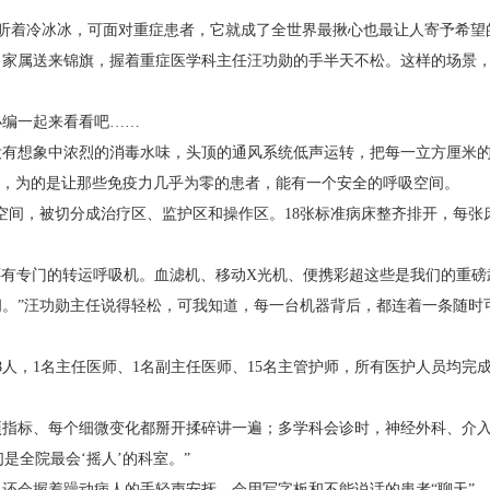
母，听着冷冰冰，可面对重症患者，它就成了全世界最揪心也最让人寄予希望
家属送来锦旗，握着重症医学科主任汪功勋的手半天不松。这样的场景，
小编一起来看看吧……
没有想象中浓烈的消毒水味，头顶的通风系统低声运转，把每一立方厘米
外，为的是让那些免疫力几乎为零的患者，能有一个安全的呼吸空间。
的空间，被切分成治疗区、监护区和操作区。18张标准病床整齐排开，每张
，还有专门的转运呼吸机。血滤机、移动X光机、便携彩超这些是我们的重
。”汪功勋主任说得轻松，可我知道，每一台机器背后，都连着一条随时
8人，1名主任医师、1名副主任医师、15名主管护师，所有医护人员均
项指标、每个细微变化都掰开揉碎讲一遍；多学科会诊时，神经外科、介
是全院最会‘摇人’的科室。”
还会握着躁动病人的手轻声安抚，会用写字板和不能说话的患者“聊天”。