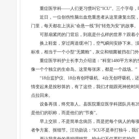
重症医学科——人们更习惯叫它“ICU”。三个字
近日，一位创伤性脑出血危重患者从这里康复出院，
门里，每天都在上演从“命悬一线”到“转危为安”的故事。
可那扇紧闭的门背后，到底是什么样的世界？跟着
换上鞋套，穿过两道缓冲门，空气瞬间安静下来。
标准，相当于一个小型“无菌舱”，灰尘和细菌被挡在门
重症医学科护士长李力介绍道：“科室1480平方米
像一个个独立的生命岛。这里每张床，都是一个战场。”
“18台监护仪、18台有创呼吸机、4台无创呼吸机
情变起来是按秒算的，有了这些，我们才能跟死神抢时间
点拉回来。
设备再强，终究靠人。县医院重症医学科团队共有2
是他们的职称，而是他们的“节奏”。
早上交班，不是简单念病历，而是把每个病人的每
者争方案、抠细节。汪功勋说：“ICU不是单打独斗，我们
更让我意外的是护理细节。护士们不仅要盯监护仪，