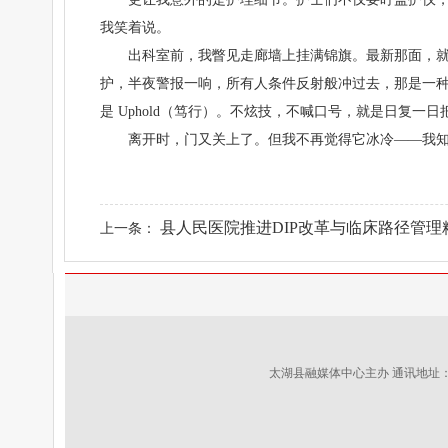
我笑着说。
出科室前，我瞥见走廊墙上挂满锦旗。最新那面，就是那
护，半夜警报一响，所有人条件反射般冲过去，那是一种刻
是 Uphold（笃行）。不炫技，不喊口号，就是日复
离开时，门又关上了。但我不再觉得它冰冷——我知
县人民医院推进DIP改革与临床路径管理精.
上一条：
太湖县融媒体中心主办 通讯地址：