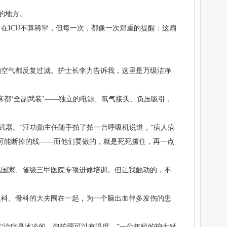
的地方。
在ICU不算稀罕，但每一次，都像一次郑重的提醒：这扇
的空气都反复过滤。护士长李力告诉我，这里是万级洁净
床都‘全副武装’——独立的电源、氧气接头、负压吸引，
磅武器。”汪功勋主任随手拍了拍一台呼吸机说道，“病人病
可能断掉的线——而他们要做的，就是死死攥住，再一点
完成国家、省级三甲医院专项进修培训。但让我触动的，不
入科、骨科的大夫围在一起，为一个脑出血伴多发伤的患
“治疗是冰冷的，但护理可以有温度。”一位年轻的护士对