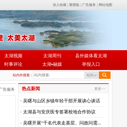
加入收藏
|
繁體版
|
广告服务
|
网站地图
太湖视频
太湖周刊
县外媒体看太湖
时事评论
太湖▪融媒
举报入口
站内外搜索：
站内
热点新闻
更多>>
广告服务
吴曙与山区乡镇年轻干部开展谈心谈话
太湖县与安庆医专签署校地合作协议
吴曙开展“千名代表走基层、问政问需...