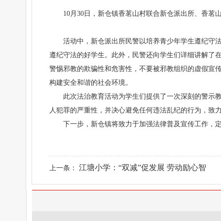
10月30日，新仓镇香茗山村联合新仓派出所、香
活动中，新仓派出所民警以培养青少年学生遵纪守
遵纪守法的好学生。此外，民警还向学生们详细讲解了
警惕邪教的欺骗性和危害性，不要被邪教组织的虚假宣
构建安全和谐的社会环境。
此次法治教育活动为学生们提供了一次深刻的警示
人犯罪的严重性，并决心避免任何违法乱纪的行为，致
下一步，新仓镇将致力于加强法律普及宣传工作，
江塘小学：“双减”促发展 劳动励心智
上一条：