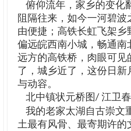
俯仰流年，家乡的变化
阻隔往来，如今一河碧波
由便捷；高铁长虹飞架乡
偏远皖西南小城，畅通南
远方的高铁桥，肉眼可见
了，城乡近了，这份日新
与动容。
北中镇
状元桥
图
江卫
/
我的老家太湖自古崇文
土最有风骨、最寄期许的