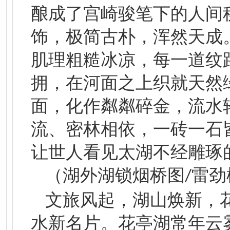
酿成了宫崎骏笔下的人间
饰，极简古朴，浑然天成
肌理粗糙冰凉，每一道纹
拥，在河面之上织就天然
面，化作粼粼碎金，流水
流、密林相依，一砖一石
让世人看见太湖不经雕琢
（湖外湖锁烟桥
图
雷劲
/
文旅风起，湖山焕新，
水新名片。花亭湖常年云