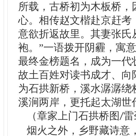
所载，古桥初为木板桥，
心。相传赵文楷赴京赶考
意欲折返故里。其妻张氏
袍。”一语拨开阴霾，寓
最终金榜题名，成为一代
故土百姓对读书成才、向
为石拱新桥，溪水潺潺绕
溪涧两岸，更托起太湖世
（
章家上门
石拱
桥
图
雷
/
烟火之外，乡野藏诗意