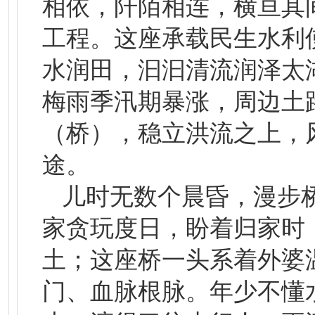
相依，阡陌相连，横亘其
工程。这座承载民生水利
水润田，汩汩清流润泽太
梅雨季汛期暴涨，周边土
（桥），稳立洪流之上，
途。
儿时无数个晨昏，漫步
家贪玩度日，盼着归家时
土；这座桥一头系着外婆
门、血脉根脉。年少不懂