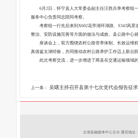
6月2日，怀宁县人大常委会副主任汪胜兵率考察组
服务中心负责同志陪同考察。
考察组一行先后来到X602花亭湖环湖路、S343
整治、安防设施完善等方面的做法与成效。县公路中心
座谈会上，双方围绕农村公路管养体制、长效运维
真借鉴太湖经验，共同推动农村公路养护工作迈上新台
此次考察交流，进一步增进了两县在交通运输领域的
吴曙主持召开县第十七次党代会报告征求意
上一条：
太湖县融媒体中心主办 通讯地址：