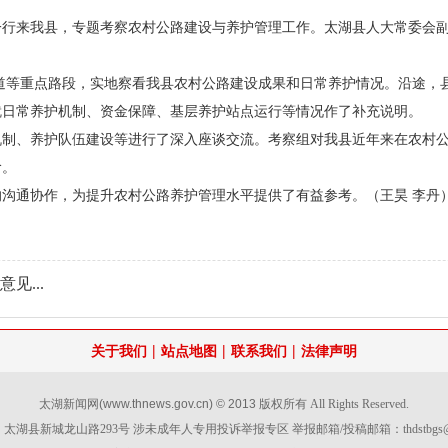
一行来我县，专题考察农村公路建设与养护管理工作。太湖县人大常委会
风景道等重点路段，实地察看我县农村公路建设成果和日常养护情况。沿途，
就日常养护机制、资金保障、基层养护站点运行等情况作了补充说明。
机制、养护队伍建设等进行了深入座谈交流。考察组对我县近年来在农村
阶。
沟通协作，为提升农村公路养护管理水平提供了有益参考。（王昊 李丹
见...
|
|
|
关于我们
站点地图
联系我们
法律声明
太湖新闻网
(www.thnews.gov.cn) © 2013
版权所有 All Rights Reserved.
太湖县新城龙山路293号 涉未成年人专用投诉举报专区 举报邮箱/投稿邮箱：
thdstbg