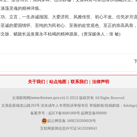
、涤荡灵魂的精神淬炼。
立功、立言，一生赤诚报国、大爱济民、风雅传世、初心不改。任凭岁月
份至诚的爱国情怀、至纯的为民初心、至善的处世底色、至正的崇高风骨
文脉、赋能长远发展永不枯竭的精神源泉。(资深媒体人：张 敏)
|
|
|
关于我们
站点地图
联系我们
法律声明
太湖新闻网
(www.thnews.gov.cn) © 2013
版权所有 All Rights Reserved.
太湖县新城龙山路293号 涉未成年人专用投诉举报专区 举报邮箱/投稿邮箱：
thdstbg
备案序号：皖ICP备06001800号 皖网宣备090009
皖公网安备 34082502000038号
互联网新闻信息许可证34120200043