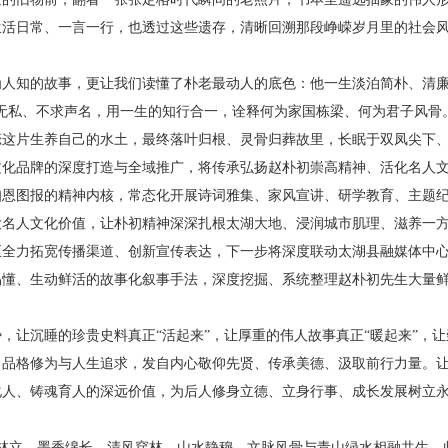
生活日常、一言一行，也透过这些遗存，清晰回溯那段峥嵘岁月里的社会
人知的故事，更让我们读懂了朴老最动人的底色：他一生淡泊简朴、清廉
无私、不求声名，用一生的知行合一，诠释何为家国栋梁、何为君子风骨
恋这片生养自己的水土，最终落叶归根、灵骨归葬故里，长眠于双凤尖下
文化品牌的深度打造与全域推广，将传承弘扬赵朴初崇高精神、活化名人
知恩图报的精神内核，常态化开展诗词雅集、家风宣讲、研学教育、主题
大名人文化价值，让朴初精神深深扎根太湖大地、浸润城市肌理、滋养一
正全力拓宽传播渠道、创新宣传表达，下一步将深度联动太湖县融媒体中
易懂、生动鲜活的故事化叙事手法，深度挖掘、系统整理赵朴初先生大量
，让沉睡的珍贵史料真正“活起来”，让厚重的伟人故事真正“暖起来”，让
、品格修为与人生追求，发自内心敬仰先贤、传承美德、汲取前行力量。
化人、铸魂育人的深远价值，为后人修身立德、立身行事、成长发展树立
落林立、墨香绵长，清风穿林、山水静穆，文脉风骨与青山绿水相融共生