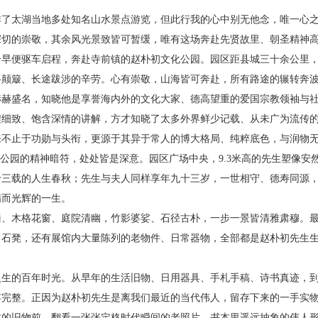
排了太湖当地多处知名山水景点游览，但此行我的心中别无他念，唯一心
深切的崇敬，其余风光景致皆可暂缓，唯有这场奔赴先贤故里、朝圣精神
一早便驱车启程，奔赴寺前镇的赵朴初文化公园。园区距县城三十余公里
路颠簸、长途跋涉的辛劳。心有崇敬，山海皆可奔赴，所有路途的辗转奔
赫赫盛名，知晓他是享誉海内外的文化大家、德高望重的爱国宗教领袖与
程细致、饱含深情的讲解，方才知晓了太多外界鲜少记载、从未广为流传
来不止于功勋与头衔，更源于其异于常人的博大格局、纯粹底色，与润物
文化公园的精神暗符，处处皆是深意。园区广场中央，9.3米高的先生塑像
三载的人生春秋；先生与夫人同样享年九十三岁，一世相守、德寿同源，
满而光辉的一生。
墙、木格花窗、庭院清幽，竹影婆娑、石径古朴，一步一景皆清雅肃穆。
、石凳，还有展馆内大量陈列的老物件、日常器物，全部都是赵朴初先生
人生的百年时光。从早年的生活旧物、日用器具、手札手稿、诗书真迹，
存完整。正因为赵朴初先生是离我们最近的当代伟人，留存下来的一手实
过的旧物前，翻看一张张定格时代瞬间的老照片，书本里遥远抽象的伟人