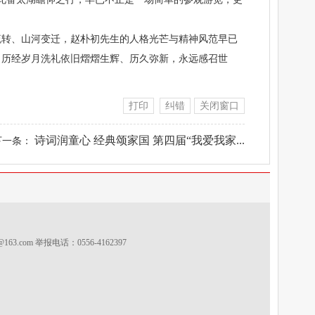
流转、山河变迁，赵朴初先生的人格光芒与精神风范早已
，历经岁月洗礼依旧熠熠生辉、历久弥新，永远感召世
打印
纠错
关闭窗口
诗词润童心 经典颂家国 第四届“我爱我家...
下一条：
s@163.com
举报电话：0556-4162397