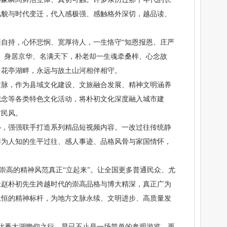
风貌与时代变迁，代入感极强、感触格外深切，越品读、
自持，心怀悲悯、宽厚待人，一生恪守“知恩报恩、庄严
。身居京华、名满天下，朴老却一生魂牵桑梓、心念故
、花亭湖畔，永远与故土山河相伴相守。
文脉，作为县域文化建设、文旅融合发展、精神文明涵养
纪念等各类特色文化活动，将朴初文化深度融入城市建
方民风。
心，强强联手打造系列精品短视频内容。一改过往传统静
鲜为人知的生平过往、感人事迹、品格风骨与家国情怀，
崇高的精神风范真正“立起来”。让全国更多普通民众、尤
让赵朴初先生跨越时代的崇高品格与博大精深，真正广为
永恒的精神标杆，为地方文脉永续、文明进步、高质量发
。此番太湖瞻仰之行，早已不止是一场简单的参观游览，更