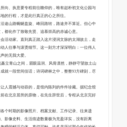
之所向、执意要专程前往瞻仰的，唯有赵朴初文化公园与
高地的行程，才是此行真正的心之所往。
，沿途山路蜿蜒盘旋、峰回路转，路途并不算近。但心中
波，都化作了致敬先贤、追慕崇高的赤诚心意。
社会活动家。直到真正踏入这片浸润文脉的太湖故土，走
的动人往事与滚烫细节。这一刻方才深深明白：一位伟人
无声的无我大爱。
安然矗立青山之间，眉眼温润、风骨凛然，静静守望故土山
成就一段世间佳话；诗词碑林之中，整整93方碑刻，尽
最让人震撼与动容的，是馆内陈列的件件珍藏。据纪念馆
生前在北京居所的原物，在先生辞世后，专程从北京完好
到各个时期的影像照片、档案文献、工作记录、往来遗
物、影像史料、生活痕迹数量极为充盈详实，没有距离
形象瞬间鲜活立体、真切可触。许多亲历过那个年代的长