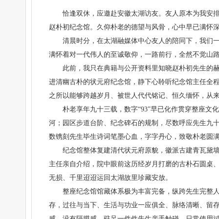
恰逢双休，应邀赴安徽太湖访友。友人原本为我安
赵朴初纪念馆。久仰朴老的德望与风骨，心中早已满怀
清晨时分，在太湖融媒体中心友人的陪同下，我们
满怀着对一代伟人的至诚敬仰，一路前行，全然不觉山
此前，我只在典籍与公开资料里知晓赵朴初先生的
进清幽古朴的状元府纪念馆，静下心聆听纪念馆主任全
之所以能够跨越岁月、被世人代代铭记、恒久缅怀，从
朴老享年九十三载，数字“93”早已化作贯穿整座
河；园区步道台阶、纪念碑石的规制，尽数呼应先生九十
数镌刻先生毕生诗词笔墨心血，字字丹心，致敬朴老圆
纪念馆整体复建清代状元府原貌，徽派古建青瓦黛
主任亲自介绍，院中眼前这历经岁月打磨的古朴石圆桌
无损、千里迢迢运回太湖故里珍藏安放。
整座纪念馆馆藏体系极为丰富完备，纵跨先生完整
存，过往与当下、生活与功业一应俱全、脉络清晰、留
感、没有隔膜感。驻足一件件先生亲手触碰、日常使用