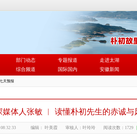
部门动态
专题报道
走进太湖
综合频道
国际国内
安徽新闻
深媒体人张敏 ︳ 读懂朴初先生的赤诚与
 08:32:33
编辑： 叶美霞
审核人：叶玲玲
阅读次数：1729