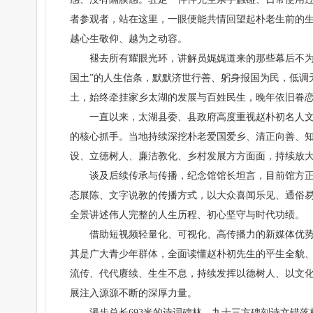
者参观者，站在这里，一眼便能共情回望起朴老生前的
越心生敬仰、越为之动容。
褪去所有耀眼光环，讲解员娓娓道来的那些幕后不为
国土”的人生信条，默默济世行善、躬身报国为民，低调
土，始终牵挂家乡太湖的发展与百姓民生，晚年依旧眷
一直以来，太湖县委、县政府高度重视赵朴初名人
的核心抓手。当地持续深挖朴老爱国爱乡、清正向善、
设、立德树人、廉洁教化、乡村发展方方面面，持续放
谈及后续传承与传播，纪念馆馆长坦言，目前馆方
态展陈、文字说教的传播方式，以大众喜闻乐见、通俗
全景讲述伟人完整的人生历程、初心坚守与时代功绩。
借助短视频轻量化、可视化、高传播力的新媒体优势
其是广大青少年群体，全面读懂赵朴初先生的平生全貌
流传、代代赓续、生生不息，持续发挥以德树人、以文
展注入源源不断的深厚力量。
漫步总长693米的诗词碑林，九十三方碑刻诗文错