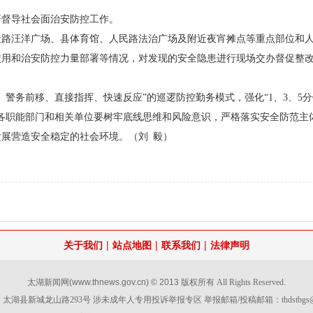
研督导社会面治安防控工作。
设路汪洋广场、县体育馆、人民路法治广场及附近夜宵摊点等重点部位和
使用和治安防控力量部署等情况，对发现的安全隐患进行现场交办督促整
警务前移、直接指挥、快速反应”的巡逻防控勤务模式，强化“1、3、5
各职能部门和相关单位要树牢底线思维和风险意识，严格落实安全防范主
展营造安全稳定的社会环境。（刘 毅）
|
|
|
关于我们
站点地图
联系我们
法律声明
太湖新闻网
(www.thnews.gov.cn) © 2013
版权所有 All Rights Reserved.
太湖县新城龙山路293号 涉未成年人专用投诉举报专区 举报邮箱/投稿邮箱：
thdstbg