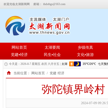
欢迎光临太湖新闻网
邮箱：
thdstbgs@163.com
网站首页
太湖要闻
乡镇传真
党建▪经济
民生▪社会
文化▪旅游
今天是：2026-8-7 星期五 农历 六月廿五 |
当前位置：
网站首页
/
党建·经济
弥陀镇界岭村
2024-07-09 09:26: