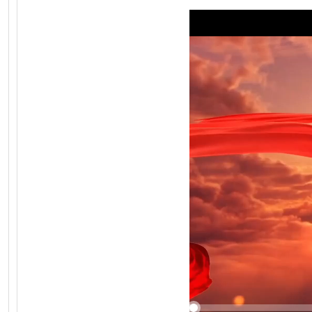
50%
75%
1