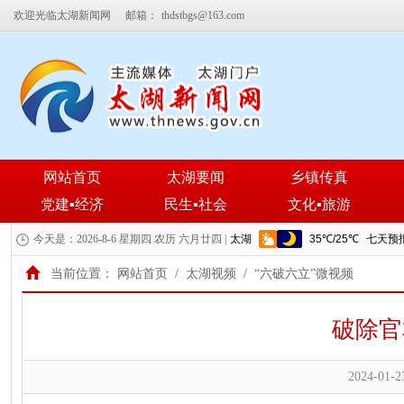
欢迎光临太湖新闻网
邮箱：
thdstbgs@163.com
网站首页
太湖要闻
乡镇传真
党建▪经济
民生▪社会
文化▪旅游
今天是：2026-8-6 星期四 农历 六月廿四 |
当前位置：
网站首页
/
太湖视频
/
“六破六立”微视频
破除官
2024-01-2