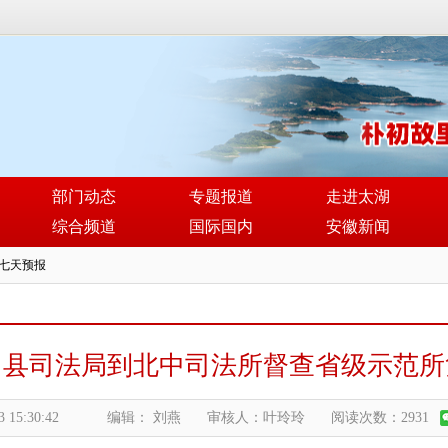
部门动态
专题报道
走进太湖
综合频道
国际国内
安徽新闻
】县司法局到北中司法所督查省级示范所
3 15:30:42
编辑： 刘燕
审核人：叶玲玲
阅读次数：2931