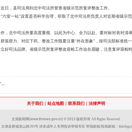
，近日，县司法局到北中司法所督查省级示范所复评整改工作。
“六室一站”设置是否科学合理，听取了北中司法所负责人对近期省级示范
工作，北中司法所要高度重视、以此为中心、全力以赴。要对标对表对清
群策群力、对症下药。整改工作既要注重“外在形象”，按司法部标准统一
树立好司法品牌。省级示范所复评整改迎检工作迫在眉睫，注意复评迎检
..
|
|
|
关于我们
站点地图
联系我们
法律声明
太湖新闻网
(www.thnews.gov.cn) © 2013
版权所有 All Rights Reserved.
太湖县新城龙山路293号 涉未成年人专用投诉举报专区 举报邮箱/投稿邮箱：
thdstbg