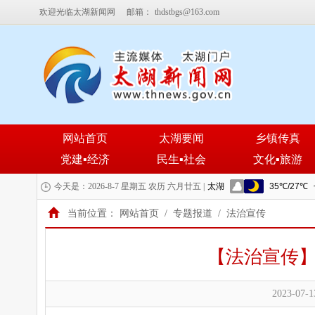
欢迎光临太湖新闻网
邮箱：
thdstbgs@163.com
网站首页
太湖要闻
乡镇传真
党建▪经济
民生▪社会
文化▪旅游
今天是：2026-8-7 星期五 农历 六月廿五 |
当前位置：
网站首页
/
专题报道
/
法治宣传
【法治宣传
2023-07-1