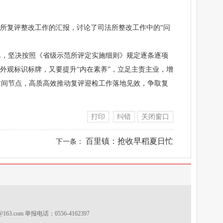
所复评整改工作的汇报，讨论了司法所整改工作中的“问
单，坚决按照《省级示范所评定实施细则》规定逐条逐项
外观标识标牌，又要提升“内在素养”，立足主责主业，增
时间节点，高质高效推动复评迎检工作落地见效，争取复
打印
纠错
关闭窗口
百里镇：抢收早稻夏日忙
下一条：
s@163.com
举报电话：0556-4162397