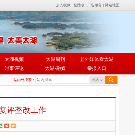
加入收藏
|
繁體版
|
广告服务
|
网站地图
太湖视频
太湖周刊
县外媒体看太湖
时事评论
太湖▪融媒
举报入口
站内外搜索：
站内
复评整改工作