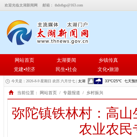
欢迎光临太湖新闻网
邮箱：
thdstbgs@163.com
网站首页
太湖要闻
乡镇传真
党建▪经济
民生▪社会
文化▪旅游
今天是：2026-8-9 星期日 农历 六月廿七 |
当前位置：
网站首页
/
专题报道
/
乡村振兴
弥陀镇铁林村：高山
农业农民