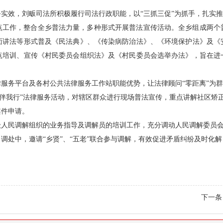
实效，刘畈司法所积极履行司法行政职能，以“三抓三促”为抓手，扎实推
点工作，整合全乡普法力量，多种形式开展普法宣传活动。全乡组成两个
面讲法等形式普及《民法典》、《传染病防治法》、《环境保护法》及《
点培训、宣传《村民委员会组织法》及《村民委员会选举办法》，旨在进
服务平台及各村公共法律服务工作站职能优势，让法律顾问“零距离”为
全伴我行”法律服务活动，对辖区群众进行现场普法宣传，重点讲解社区矫
案件申请。
级人民调解组织的业务指导及调解员的培训工作，充分调动人民调解委员
调处中，邀请“乡贤”、“五老”联合参与调解，有效促进矛盾纠纷及时化解
下一