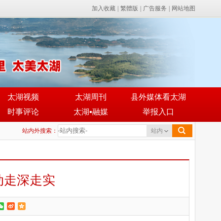
加入收藏
|
繁體版
|
广告服务
|
网站地图
太湖视频
太湖周刊
县外媒体看太湖
时事评论
太湖▪融媒
举报入口
站内外搜索：
站内
动走深走实