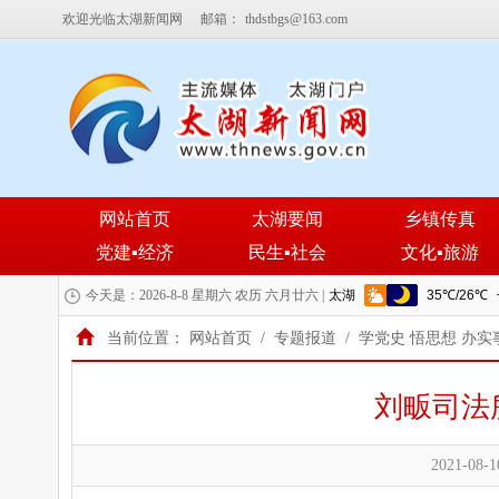
欢迎光临太湖新闻网
邮箱：
thdstbgs@163.com
网站首页
太湖要闻
乡镇传真
党建▪经济
民生▪社会
文化▪旅游
今天是：2026-8-8 星期六 农历 六月廿六 |
当前位置：
网站首页
/
专题报道
/
学党史 悟思想 办实
刘畈司法
2021-08-1