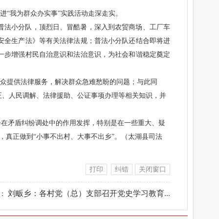
进“我为群众办实事”实践活动走深走实。
普法小分队，顶烈日、冒酷暑，深入到农贸商场、工厂车
安全生产法》等有关法律法规；普法小分队还结合即将进
一步增强村民自治意识和法治意识，为社会和谐稳定奠定
群众提供法律服务，解决群众急难愁盼的问题；与此同
正、人民调解、法律援助、公证事项办理等相关知识，并
会在矛盾纠纷调处中的作用发挥，特别是在一些重大、疑
，真正做到“小事不出村、大事不出乡”。（太湖县司法
打印
纠错
关闭窗口
刘畈乡：各村党（总）支部召开党史学习教育...
条：