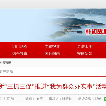
部门动态
专题报道
走进太湖
综合频道
国际国内
安徽新闻
事 开新局
所“三抓三促”推进“我为群众办实事”活
0 16:57:50
编辑： 刘燕
审核人：叶玲玲
阅读次数：6798