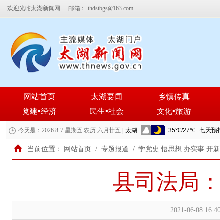
欢迎光临太湖新闻网
邮箱：
thdstbgs@163.com
网站首页
太湖要闻
乡镇传真
党建▪经济
民生▪社会
文化▪旅游
今天是：2026-8-7 星期五 农历 六月廿五 |
当前位置：
网站首页
/
专题报道
/
学党史 悟思想 办实事 开
县司法局：
2021-06-08 16:40