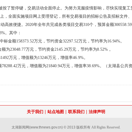
活动被按了暂停键，交易活动全面停止。为努力克服疫情影响，尽快实现复
线上，全面实施项目网上受理登记，所有交易项目的招标公告及招标文件
。2020年全年共完成各类项目交易310个，预算金额300558.59万元，成
43%。其中：
标金额158373.52万元，节约资金32297.52万元，节约率为16.94%。
为23048.77万元，节约资金2145.29万元，节约率为8.52% 。
492万元，增值额为13246万元，增值率46.9%。
8288.42万元，增值额为21840.94万元，增值率38.69%。（太湖县公
|
|
|
关于我们
站点地图
联系我们
法律声明
太湖新闻网
(www.thnews.gov.cn) © 2013
版权所有 All Rights Reserved.